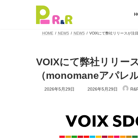
コ
ナ
ン
ビ
H
テ
ゲ
ン
ー
ツ
シ
HOME
NEWS
NEWS
VOIXにて弊社リリースが注
へ
ョ
ス
ン
キ
に
ッ
移
VOIXにて弊社リリ
プ
動
（monomaneアパ
最
2026年5月29日
2026年5月29日
R&
終
更
新
日
時
: